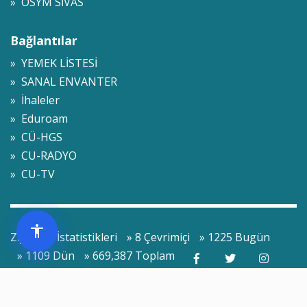
» ÖSYM SİVAS
Bağlantılar
» YEMEK LİSTESİ
» SANAL ENVANTER
» İhaleler
» Eduroam
» CÜ-HGS
» CU-RADYO
» CU-TV
Ziyaretçi İstatistikleri
» 8 Çevrimiçi
» 1225 Bugün
» 1109 Dün
» 669,387 Toplam