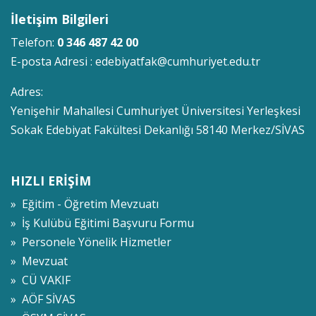
İletişim Bilgileri
Telefon:
0 346 487 42 00
E-posta Adresi :
edebiyatfak@cumhuriyet.edu.tr
Adres:
Yenişehir Mahallesi Cumhuriyet Üniversitesi Yerleşkesi
Sokak Edebiyat Fakültesi Dekanlığı 58140 Merkez/SİVAS
HIZLI ERİŞİM
» Eğitim - Öğretim Mevzuatı
» İş Kulübü Eğitimi Başvuru Formu
» Personele Yönelik Hizmetler
» Mevzuat
» CÜ VAKIF
» AÖF SİVAS