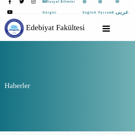
Sosyal Bilimler
عربى
English
Pусский
Dergisi
Edebiyat Fakültesi
Haberler