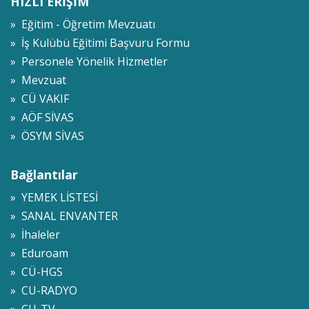
HIZLI ERİŞİM
» Eğitim - Öğretim Mevzuatı
» İş Kulübü Eğitimi Başvuru Formu
» Personele Yönelik Hizmetler
» Mevzuat
» CÜ VAKIF
» AÖF SİVAS
» ÖSYM SİVAS
Bağlantılar
» YEMEK LİSTESİ
» SANAL ENVANTER
» İhaleler
» Eduroam
» CÜ-HGS
» CU-RADYO
» CU-TV