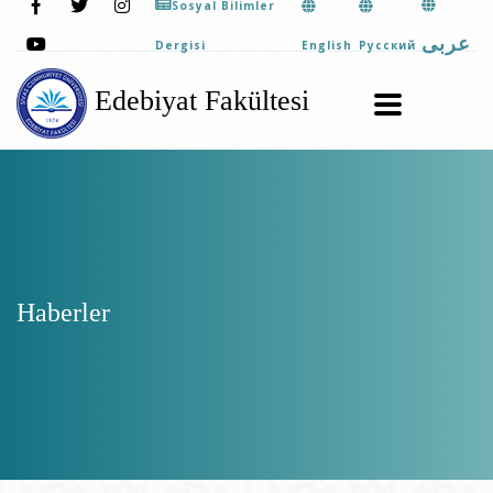
Sosyal Bilimler
عربى
English
Pусский
Dergisi
Edebiyat Fakültesi
Haberler