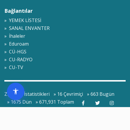
Bağlantılar
» YEMEK LİSTESİ
» SANAL ENVANTER
» İhaleler
» Eduroam
» CÜ-HGS
» CU-RADYO
» CU-TV
Ziyaretçi İstatistikleri
» 16 Çevrimiçi
» 663 Bugün
» 1675 Dün
» 671,931 Toplam