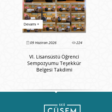
Devamı +
Devamı +
143
09 Haziran 2026
224
21 May
niyet
VI. Lisansüstü Öğrenci
VI. L
dı
Sempozyumu Teşekkür
Sempo
Belgesi Takdimi